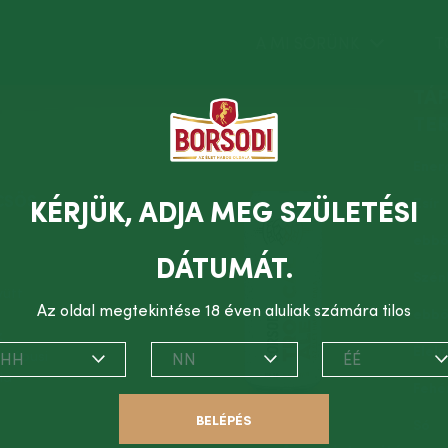
A MI SÖRÜNK
T
TÁP
TE
Ener
CSÖS
Zsír
KÉRJÜK, ADJA MEG SZÜLETÉSI
ebből
DÁTUMÁT.
Szén
yütt
Az oldal megtekintése 18 éven aluliak számára tilos
ebbő
z
Élelm
 trópusi
HH
NN
ÉÉ
Ha
Fehé
BELÉPÉS
Só