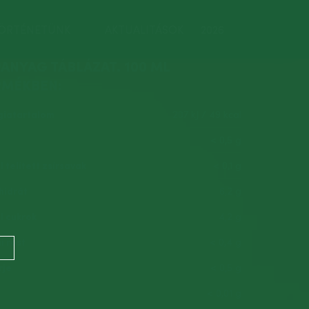
ÖRTÉNETÜNK
AKTUALITÁSOK
2026
ANYAG TÁBLÁZAT. 100 ML
RMÉKBEN:
giatartalom
207 kJ / 49 kcal
< 0,5 g
 telített zsírsavak
< 0,1 g
hidrát
6,2 g
l cukrok
4,2 g
i rost
< 0,4 g
rje
< 0,5 g
< 0,01 g