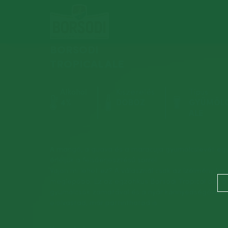
BORSODI
TROPICAL ALE
Alkohol
Kiszerelés
Típus
4%
DOBOZ
GYÜMÖL
ALE
A mangó, a guava és a maracuja gyümölcslevét eg
érleljük a felsőerjesztésű sörrel.
Vajon mi lehet ez? A válasznál csak az ízélmény les
meglepőbb. Ez az egzotikus Borsodi Tropical ale, a
gyümölcsök zamatával és a nyár könnyedségével. 
elolvastad, már pattinthatod is.