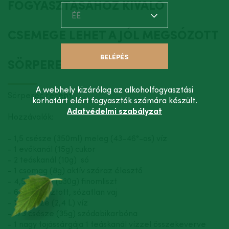
FOGYASZTÁSÁHOZ KIVÁLÓ
ÉÉ
CSEMEGE LEHET A JÓL MEGSÓZOTT
BELÉPÉS
SÖRPEREC!
A webhely kizárólag az alkoholfogyasztási
Sörperec recept:
korhatárt elért fogyasztók számára készült.
Adatvédelmi szabályzat
Hozzávalók:
- 1,5 csésze (350ml) meleg (43-46°-os) víz
- 1 evőkanál (15g) cukor
- 2 teáskanál (10g) só
- 1 csomag (8g) aktív száraz élesztő
- 4,5 csésze (630g) finomliszt
- 60 g olvasztott, sózatlan vaj
- 10 csésze (2,4 L) víz
- 2/3 csésze (35g) szódabikarbóna
- 1 nagy tojássárgája 1 teáskanál vízzel összekeverve