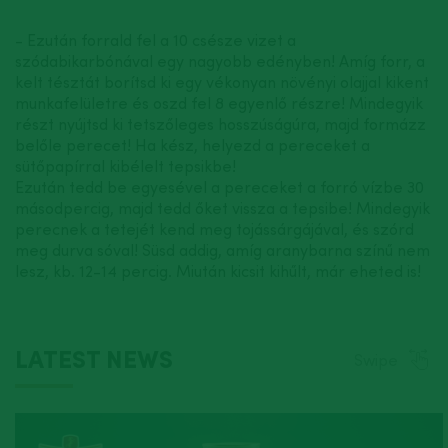
- Ezután forrald fel a 10 csésze vizet a
szódabikarbónával egy nagyobb edényben! Amíg forr, a
kelt tésztát borítsd ki egy vékonyan növényi olajjal kikent
munkafelületre és oszd fel 8 egyenlő részre! Mindegyik
részt nyújtsd ki tetszőleges hosszúságúra, majd formázz
belőle perecet! Ha kész, helyezd a pereceket a
sütőpapírral kibélelt tepsikbe!
Ezután tedd be egyesével a pereceket a forró vízbe 30
másodpercig, majd tedd őket vissza a tepsibe! Mindegyik
perecnek a tetejét kend meg tojássárgájával, és szórd
meg durva sóval! Süsd addig, amíg aranybarna színű nem
lesz, kb. 12-14 percig. Miután kicsit kihűlt, már eheted is!
LATEST NEWS
Swipe