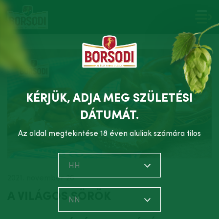
KÉRJÜK, ADJA MEG SZÜLETÉSI
DÁTUMÁT.
Az oldal megtekintése 18 éven aluliak számára tilos
HH
2021. november 26
A VILÁGOS SÖRÖK
NN