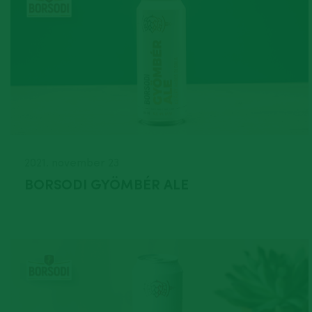
2021. november 23
BORSODI GYÖMBÉR ALE