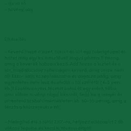
- durva só
- növényi olaj
Elkészítés:
- Keverd össze a vizet, cukrot és sót egy robotgéppel és
hintsd meg egy kis élesztővel! Hagyd pihenni 5 percig,
amíg a keverék habzani kezd. Add hozzá a lisztet és a
sót, majd alacsony sebességen keverd, amíg össze nem
áll! Ekkor válts középfokozatra és dagaszd addig, amíg
egyenletes nem lesz és elválik a tál szélétől (4-5 perc
kb.)! Ezután a nyers tésztát öntsd át egy másik tálba,
amit előtte növényi olajjal kikentél, fedd be a tetejét és
pihentesd szobahőmérsékleten kb. 50-55 percig, amíg a
tészta a kétszeresére nő!
- Melegítsd elő a sütőt 230°-ra, helyezz sütőpapírt 2 db
vékony tepsibe és kend ki növényi olajjal!