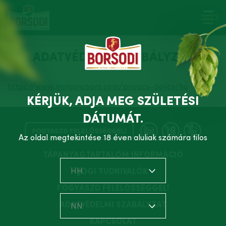
ADATVÉDELMI SZABÁLYZAT
https://www.molsoncoors.com/privacy-policy/hu
KÉRJÜK, ADJA MEG SZÜLETÉSI
DÁTUMÁT.
Az oldal megtekintése 18 éven aluliak számára tilos
TÁPANYAGTARTALOM INFORMÁCIÓ
HH
JOGI TUDNIVALÓK
FOGYASZD FELELŐSSÉGGEL!
ADATVÉDELMI SZABÁLYZAT
NN
KAPCSOLAT