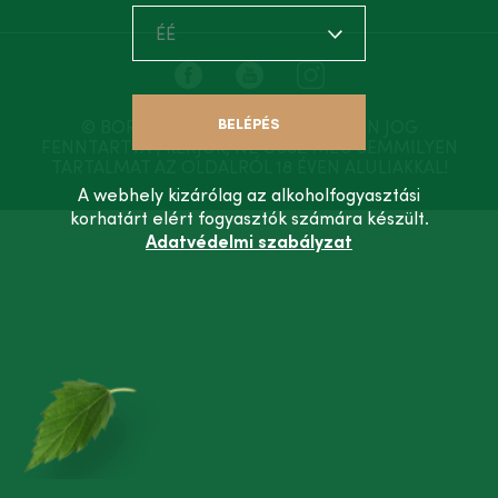
ÉÉ
BELÉPÉS
© BORSODI SÖRGYÁR KFT. MINDEN JOG
FENNTARTVA | KÉRJÜK, NE OSSZ MEG SEMMILYEN
TARTALMAT AZ OLDALRÓL 18 ÉVEN ALULIAKKAL!
A webhely kizárólag az alkoholfogyasztási
korhatárt elért fogyasztók számára készült.
Adatvédelmi szabályzat